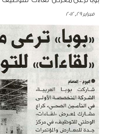
بوبا ترعى معرض "لقاءت" للتوظيف
فبراير 29, 2012