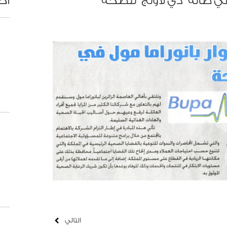
ل في صالة "ذي لاونج" للصحة
أح
التالي