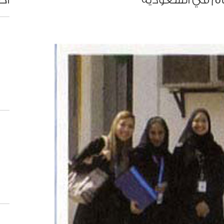
تام في السعودية
أح